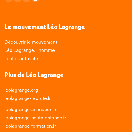
La
La
La
La
page
page
page
page
Facebook
X
LinkedIn
Instagram
s'ouvre
s'ouvre
s'ouvre
s'ouvre
Le mouvement Léo Lagrange
dans
dans
dans
dans
une
une
une
une
Découvrir le mouvement
nouvelle
nouvelle
nouvelle
nouvelle
Léo Lagrange, l’homme
fenêtre
fenêtre
fenêtre
fenêtre
Toute l’actualité
Plus de Léo Lagrange
leolagrange.org
leolagrange-recrute.fr
leolagrange-animation.fr
leolagrange-petite-enfance.fr
leolagrange-formation.fr