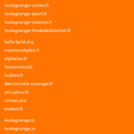
leolagrange-conso.fr
leolagrange-sport.fr
leolagrange-vieasso.fr
leolagrange-fondsdedotation.fr
bafa-bafd.org
mentoratbyleo.fr
alphaleo.fr
leoconnect.fr
hubleo.fr
democratie-courage.fr
picuptour.fr
virtual.pro
eveleo.fr
leolagrange.tv
leolagrange.io