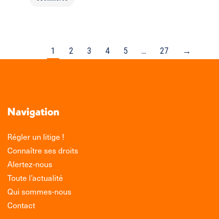
1
2
3
4
5
…
27
→
Navigation
Régler un litige !
Connaître ses droits
Alertez-nous
Toute l’actualité
Qui sommes-nous
Contact