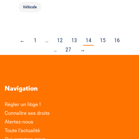
Véhicule
←
1
…
12
13
14
15
16
…
27
→
Navigation
Régler un litige !
Connaître ses droits
Alertez-nous
Toute l’actualité
Qui sommes-nous