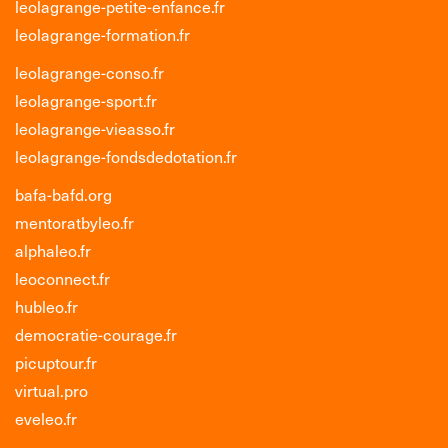
leolagrange-petite-enfance.fr
leolagrange-formation.fr
leolagrange-conso.fr
leolagrange-sport.fr
leolagrange-vieasso.fr
leolagrange-fondsdedotation.fr
bafa-bafd.org
mentoratbyleo.fr
alphaleo.fr
leoconnect.fr
hubleo.fr
democratie-courage.fr
picuptour.fr
virtual.pro
eveleo.fr