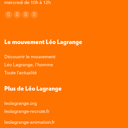
mercredi de 10h à 12h
Retrouvez-nous sur :
La
La
La
La
page
page
page
page
Facebook
X
LinkedIn
Instagram
s'ouvre
s'ouvre
s'ouvre
s'ouvre
Le mouvement Léo Lagrange
dans
dans
dans
dans
une
une
une
une
Découvrir le mouvement
nouvelle
nouvelle
nouvelle
nouvelle
Léo Lagrange, l’homme
fenêtre
fenêtre
fenêtre
fenêtre
Toute l’actualité
Plus de Léo Lagrange
leolagrange.org
leolagrange-recrute.fr
leolagrange-animation.fr