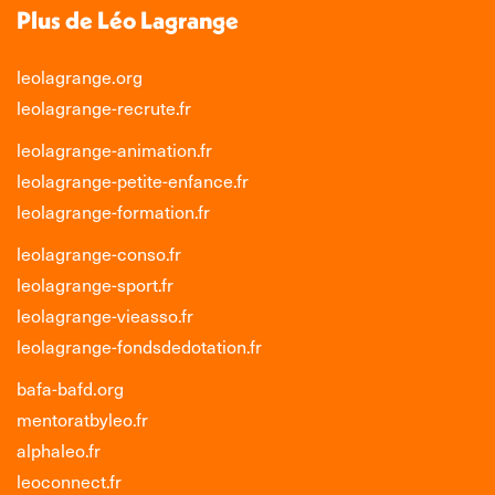
Plus de Léo Lagrange
leolagrange.org
leolagrange-recrute.fr
leolagrange-animation.fr
leolagrange-petite-enfance.fr
leolagrange-formation.fr
leolagrange-conso.fr
leolagrange-sport.fr
leolagrange-vieasso.fr
leolagrange-fondsdedotation.fr
bafa-bafd.org
mentoratbyleo.fr
alphaleo.fr
leoconnect.fr