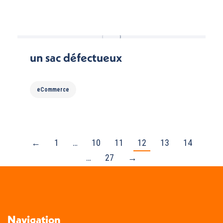
un sac défectueux
eCommerce
←
1
…
10
11
12
13
14
…
27
→
Navigation