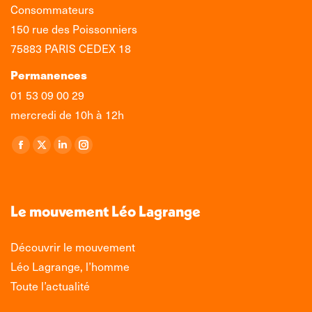
Consommateurs
150 rue des Poissonniers
75883 PARIS CEDEX 18
Permanences
01 53 09 00 29
mercredi de 10h à 12h
Retrouvez-nous sur :
La
La
La
La
page
page
page
page
Facebook
X
LinkedIn
Instagram
s'ouvre
s'ouvre
s'ouvre
s'ouvre
Le mouvement Léo Lagrange
dans
dans
dans
dans
une
une
une
une
Découvrir le mouvement
nouvelle
nouvelle
nouvelle
nouvelle
Léo Lagrange, l’homme
fenêtre
fenêtre
fenêtre
fenêtre
Toute l’actualité