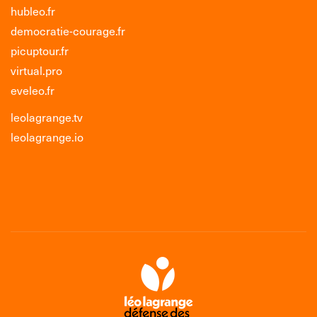
hubleo.fr
democratie-courage.fr
picuptour.fr
virtual.pro
eveleo.fr
leolagrange.tv
leolagrange.io